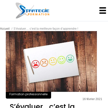
Aller
au
contenu
Accueil
S’évaluer… c’est la meilleure façon d’apprendre !
Formation professionnelle
16 février 2021
S’évaluer… c’est la