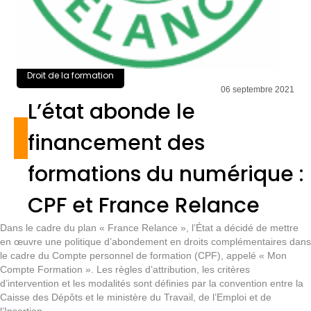
Droit de la formation
06 septembre 2021
L’état abonde le
financement des
formations du numérique :
CPF et France Relance
Dans le cadre du plan « France Relance », l’État a décidé de mettre
en œuvre une politique d’abondement en droits complémentaires dans
le cadre du Compte personnel de formation (CPF), appelé « Mon
Compte Formation ». Les règles d’attribution, les critères
d’intervention et les modalités sont définies par la convention entre la
Caisse des Dépôts et le ministère du Travail, de l’Emploi et de